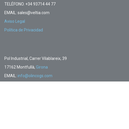
TELÉFONO. +34 93714 44 77
EMAIL: sales@veltia.com
Aviso Legal
Política de Privacidad
Pol Industrial, Carrer Vilablareix, 39
17162 Montfullà,
Girona
EMAIL:
info@olincogs.com