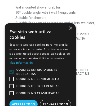
Wall mounted shower grab bar.
90º double angle with 3 wall fixing points.
Suitable for showers
Suitable for adapted bathrooms and toilets, wc-bidet,
×
showers and bath.
Ese sitio web utiliza
Stainless steel satin finish. Also available in polish
cookies
finish ( VELTIA 5049.B) and white finish (VELTIA
15049.W).
Este sitio web usa cookies para mejorar la
experiencia del usuario. Al utilizar nuestro
View all Features
sitio web, usted acepta todas las cookies de
acuerdo con nuestra Política de cookies.
Más información
COOKIES ESTRICTAMENTE
IF IT IS THE PRODUCT YOU NEED
CONTACT US
NECESARIAS
COOKIES DE RENDIMIENTO
[contact-form-7 404 "Not Found"]
COOKIES DE PREFERENCIAS
COOKIES NO CLASIFICADAS
DOWNLOADS
ACEPTAR TODO
RECHAZAR TODO